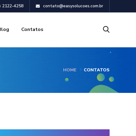
) 2122-4258
contato@easysolucoes.com.br
Blog
Contatos
HOME
CONTATOS