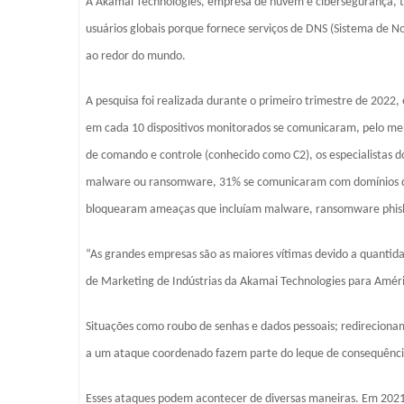
A Akamai Technologies, empresa de nuvem e cibersegurança, te
usuários globais porque fornece serviços de DNS (Sistema de N
ao redor do mundo.
A pesquisa foi realizada durante o primeiro trimestre de 2022, 
em cada 10 dispositivos monitorados se comunicaram, pelo m
de comando e controle (conhecido como C2), os especialistas
malware ou ransomware, 31% se comunicaram com domínios de 
bloquearam ameaças que incluíam malware, ransomware phish
“As grandes empresas são as maiores vítimas devido a quanti
de Marketing de Indústrias da Akamai Technologies para Améri
Situações como roubo de senhas e dados pessoais; redirecionam
a um ataque coordenado fazem parte do leque de consequênci
Esses ataques podem acontecer de diversas maneiras. Em 202