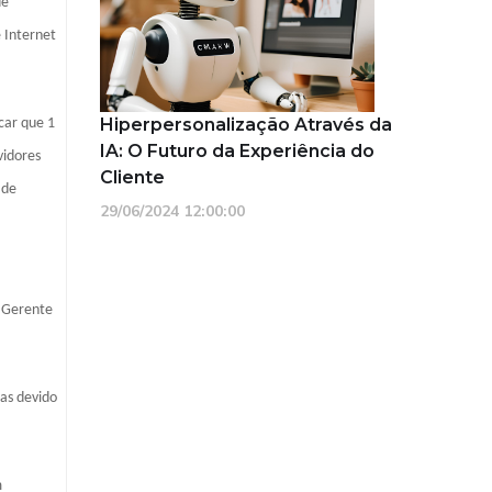
de
 Internet
Hiperpersonalização Através da
car que 1
IA: O Futuro da Experiência do
vidores
Cliente
 de
29/06/2024 12:00:00
, Gerente
ras devido
m