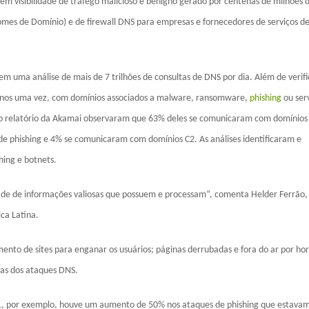
m visibilidade de tráfego malicioso e benigno gerado por centenas de milhões 
omes de Domínio) e de firewall DNS para empresas e fornecedores de serviços de
em uma análise de mais de 7 trilhões de consultas de DNS por dia. Além de verifi
enos uma vez, com domínios associados a malware, ransomware,
phishing
ou ser
 do relatório da Akamai observaram que 63% deles se comunicaram com domínios
phishing e 4% se comunicaram com domínios C2. As análises identificaram e
ing e botnets.
dade de informações valiosas que possuem e processam”, comenta Helder Ferrão
ca Latina.
ento de sites para enganar os usuários; páginas derrubadas e fora do ar por ho
as dos ataques DNS.
1, por exemplo, houve um aumento de 50% nos ataques de phishing que estava