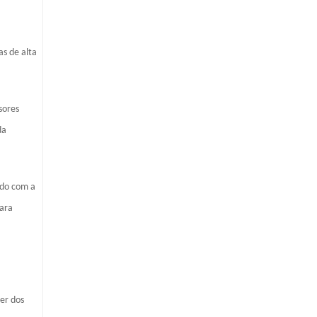
as de alta
sores
da
rdo com a
para
er dos