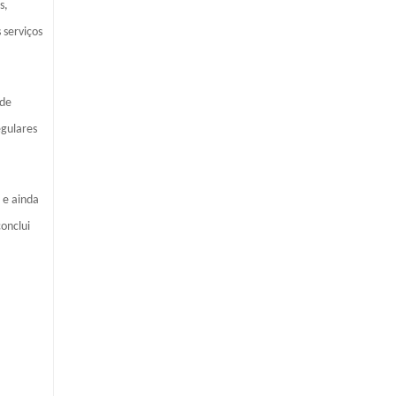
s,
 serviços
ade
egulares
 e ainda
onclui