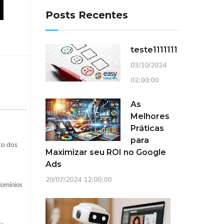
Posts Recentes
teste1111111
03/10/2024
02:00:00
As
Melhores
Práticas
para
to dos
Maximizar seu ROI no Google
Ads
20/07/2024 12:00:00
domínios