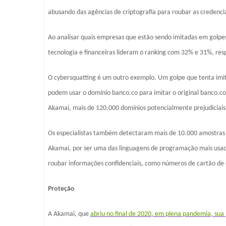
abusando das agências de criptografia para roubar as credenci
Ao analisar quais empresas que estão sendo imitadas em golpes
tecnologia e financeiras lideram o ranking com 32% e 31%, re
O cybersquatting é um outro exemplo. Um golpe que tenta imit
podem usar o domínio banco.co para imitar o original banco.c
Akamai, mais de 120.000 domínios potencialmente prejudiciais
Os especialistas também detectaram mais de 10.000 amostras 
Akamai, por ser uma das linguagens de programação mais usada p
roubar informações confidenciais, como números de cartão de 
Proteção
A Akamai, que
abriu no final de 2020, em plena pandemia, su