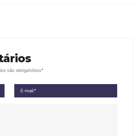
ários
s são obrigatórios
*