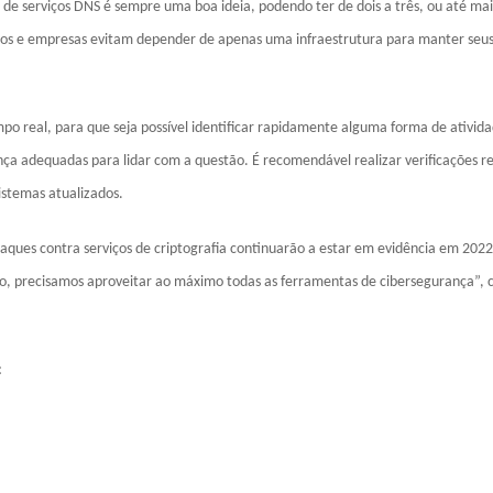
e serviços DNS é sempre uma boa ideia, podendo ter de dois a três, ou até mai
ios e empresas evitam depender de apenas uma infraestrutura para manter seus
real, para que seja possível identificar rapidamente alguma forma de ativid
ça adequadas para lidar com a questão. É recomendável realizar verificações r
istemas atualizados.
ues contra serviços de criptografia continuarão a estar em evidência em 2022
to, precisamos aproveitar ao máximo todas as ferramentas de cibersegurança”, c
: