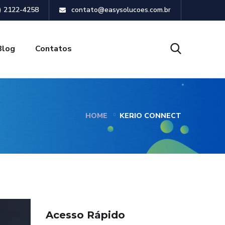
) 2122-4258
contato@easysolucoes.com.br
Blog
Contatos
HOME
KERIO CONNECT
Acesso Rápido