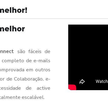
melhor!
 melhor
onnect
são fáceis de
is completo de e-mails
comprovada em outros
or de Colaboração, e-
essidade de active
otalmente escalável.