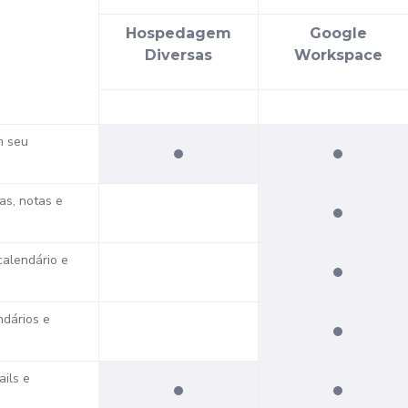
Hospedagem
Google
Diversas
Workspace
m seu
as, notas e
calendário e
ndários e
ils e