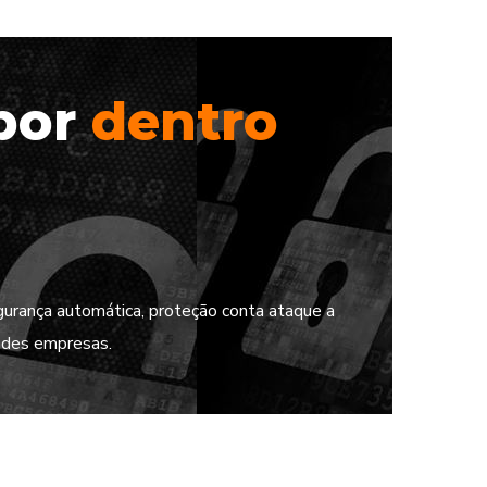
 por
dentro
urança automática, proteção conta ataque a
andes empresas.