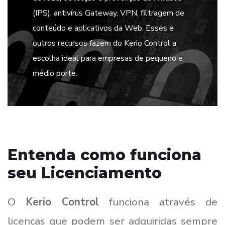
(IPS), antivírus Gateway, VPN, filtragem de
conteúdo e aplicativos da Web. Esses e
outros recursos fazem do Kerio Control a
escolha ideal para empresas de pequeno e
médio porte.
Entenda como funciona
seu Licenciamento
O
Kerio Control
funciona através de
licenças que podem ser adquiridas sempre